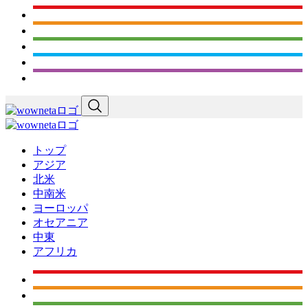
トップ
アジア
北米
中南米
ヨーロッパ
オセアニア
中東
アフリカ