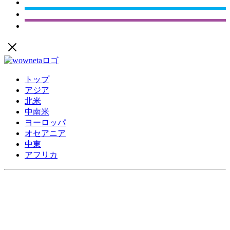
トップ
アジア
北米
中南米
ヨーロッパ
オセアニア
中東
アフリカ