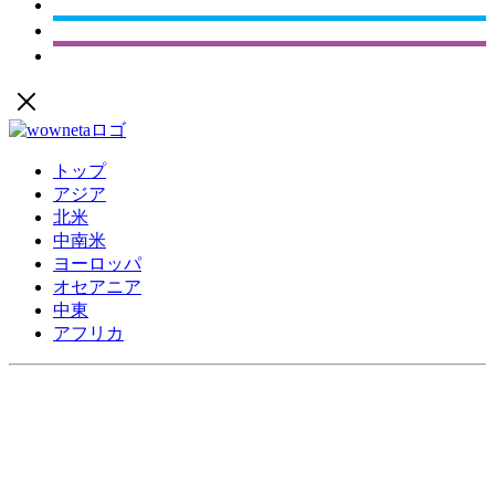
トップ
アジア
北米
中南米
ヨーロッパ
オセアニア
中東
アフリカ