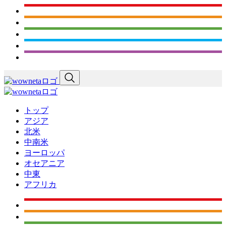
トップ
アジア
北米
中南米
ヨーロッパ
オセアニア
中東
アフリカ