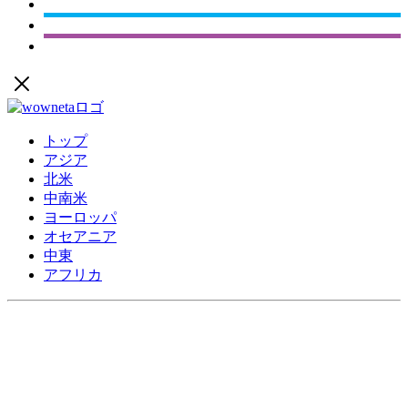
トップ
アジア
北米
中南米
ヨーロッパ
オセアニア
中東
アフリカ