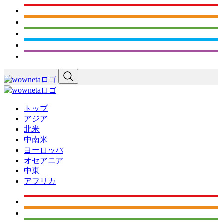
トップ
アジア
北米
中南米
ヨーロッパ
オセアニア
中東
アフリカ