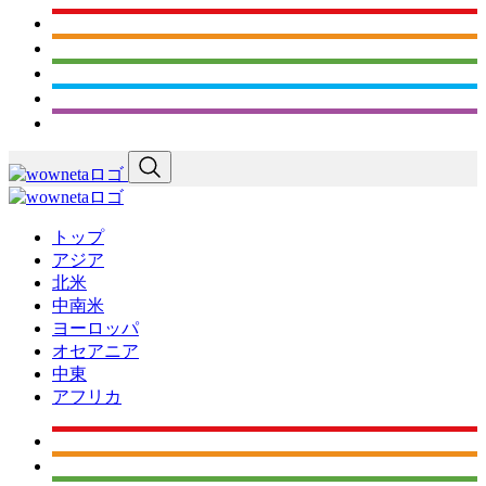
トップ
アジア
北米
中南米
ヨーロッパ
オセアニア
中東
アフリカ