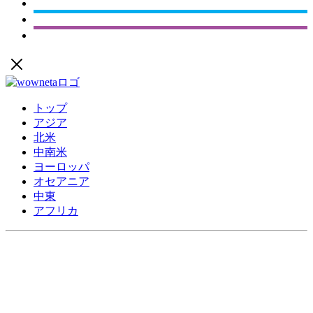
トップ
アジア
北米
中南米
ヨーロッパ
オセアニア
中東
アフリカ